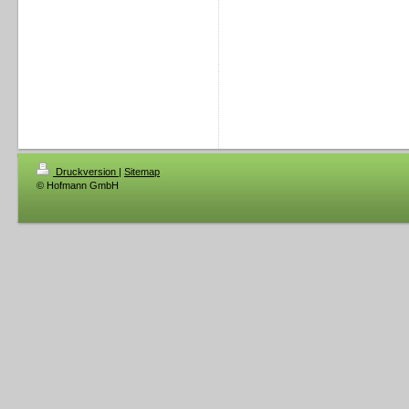
Druckversion
|
Sitemap
© Hofmann GmbH